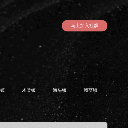
马上加入社群
村镇
木棠镇
海头镇
峨蔓镇