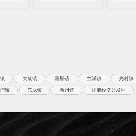
镇
大成镇
雅星镇
兰洋镇
光村镇
浦镇
东成镇
新州镇
洋浦经济开发区