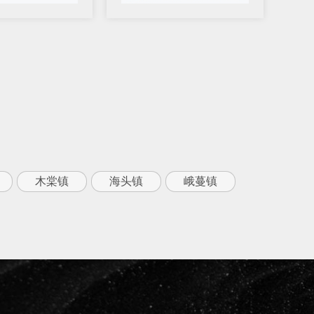
木棠镇
海头镇
峨蔓镇