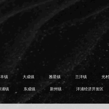
南丰镇
大成镇
雅星镇
兰洋镇
光
排浦镇
东成镇
新州镇
洋浦经济开发区