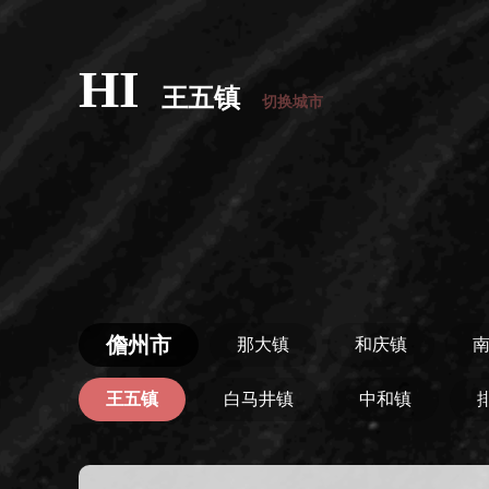
HI
王五镇
切换城市
儋州市
那大镇
和庆镇
王五镇
白马井镇
中和镇