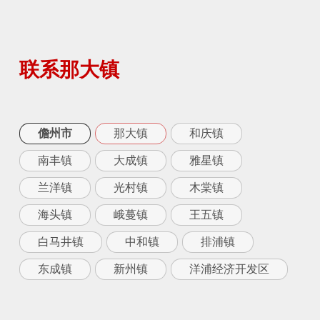
联系那大镇
儋州市
那大镇
和庆镇
南丰镇
大成镇
雅星镇
兰洋镇
光村镇
木棠镇
海头镇
峨蔓镇
王五镇
白马井镇
中和镇
排浦镇
东成镇
新州镇
洋浦经济开发区