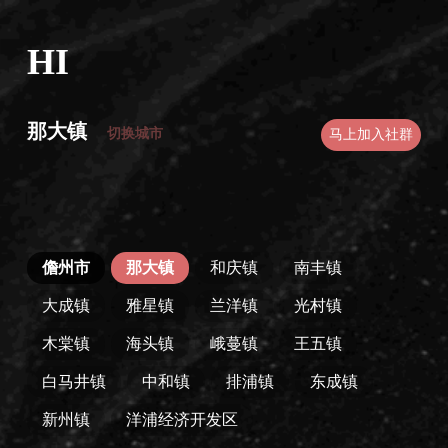
HI
那大镇
切换城市
马上加入社群
儋州市
那大镇
和庆镇
南丰镇
大成镇
雅星镇
兰洋镇
光村镇
木棠镇
海头镇
峨蔓镇
王五镇
白马井镇
中和镇
排浦镇
东成镇
新州镇
洋浦经济开发区