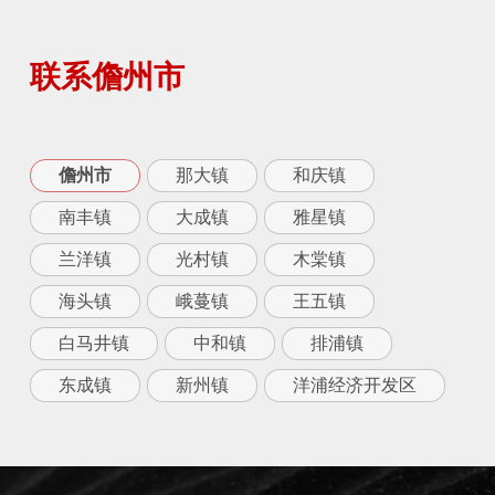
联系儋州市
儋州市
那大镇
和庆镇
南丰镇
大成镇
雅星镇
兰洋镇
光村镇
木棠镇
海头镇
峨蔓镇
王五镇
白马井镇
中和镇
排浦镇
东成镇
新州镇
洋浦经济开发区