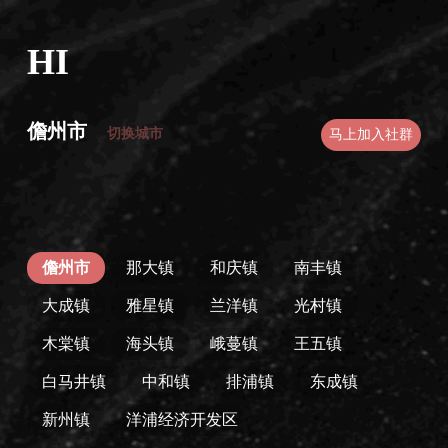
HI
儋州市
切换城市
马上加入社群
儋州市
那大镇
和庆镇
南丰镇
大成镇
雅星镇
兰洋镇
光村镇
木棠镇
海头镇
峨蔓镇
王五镇
白马井镇
中和镇
排浦镇
东成镇
新州镇
洋浦经济开发区