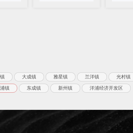
镇
大成镇
雅星镇
兰洋镇
光村镇
浦镇
东成镇
新州镇
洋浦经济开发区