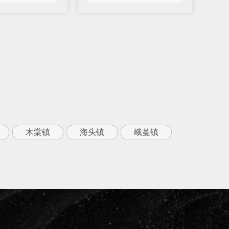
木棠镇
海头镇
峨蔓镇