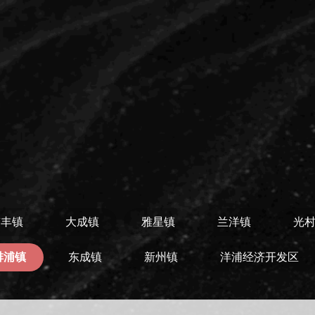
南丰镇
大成镇
雅星镇
兰洋镇
光
排浦镇
东成镇
新州镇
洋浦经济开发区