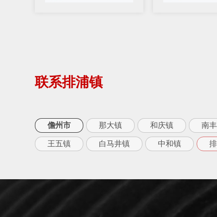
联系排浦镇
儋州市
那大镇
和庆镇
南丰
王五镇
白马井镇
中和镇
排