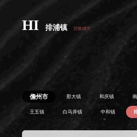
HI
排浦镇
切换城市
儋州市
那大镇
和庆镇
王五镇
白马井镇
中和镇