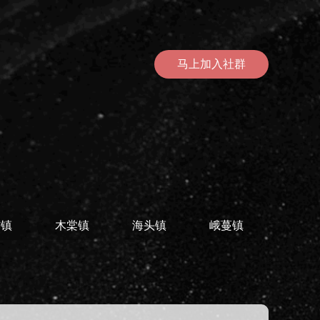
马上加入社群
村镇
木棠镇
海头镇
峨蔓镇