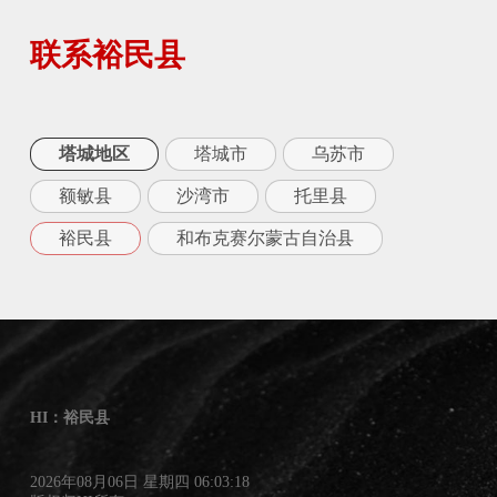
联系裕民县
塔城地区
塔城市
乌苏市
额敏县
沙湾市
托里县
裕民县
和布克赛尔蒙古自治县
HI：裕民县
2026年08月06日 星期四 06:03:19