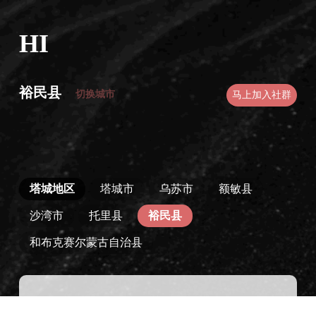
HI
裕民县
切换城市
马上加入社群
塔城地区
塔城市
乌苏市
额敏县
沙湾市
托里县
裕民县
和布克赛尔蒙古自治县