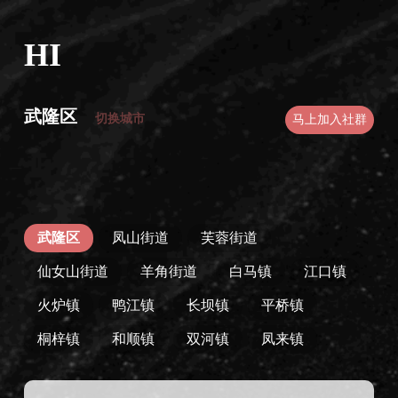
HI
武隆区
切换城市
马上加入社群
武隆区
凤山街道
芙蓉街道
仙女山街道
羊角街道
白马镇
江口镇
火炉镇
鸭江镇
长坝镇
平桥镇
桐梓镇
和顺镇
双河镇
凤来镇