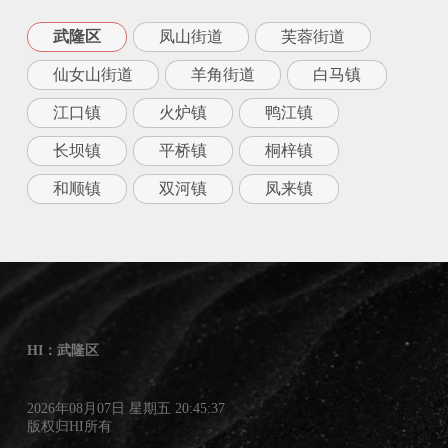
武隆区
凤山街道
芙蓉街道
仙女山街道
羊角街道
白马镇
江口镇
火炉镇
鸭江镇
长坝镇
平桥镇
桐梓镇
和顺镇
双河镇
凤来镇
HI：武隆区
2026年08月07日 星期五 20:45:37
版权归HI所有