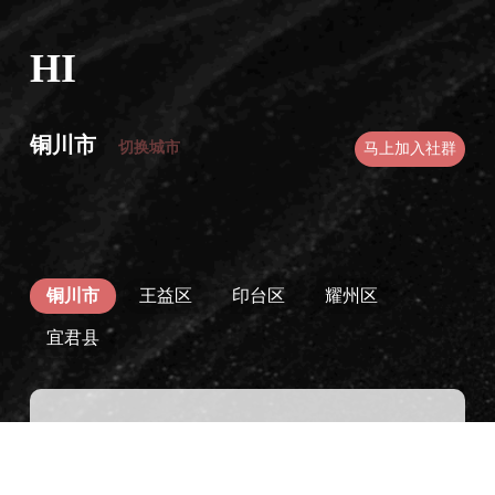
HI
铜川市
切换城市
马上加入社群
铜川市
王益区
印台区
耀州区
宜君县