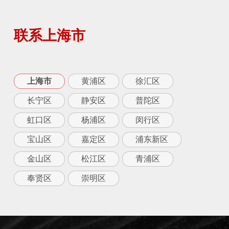
联系上海市
上海市
黄浦区
徐汇区
长宁区
静安区
普陀区
虹口区
杨浦区
闵行区
宝山区
嘉定区
浦东新区
金山区
松江区
青浦区
奉贤区
崇明区