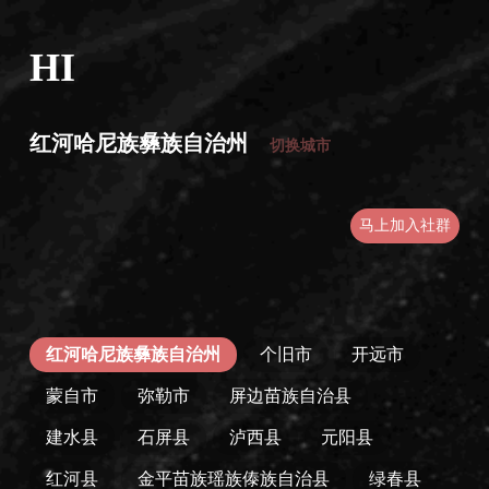
HI
红河哈尼族彝族自治州
切换城市
马上加入社群
红河哈尼族彝族自治州
个旧市
开远市
蒙自市
弥勒市
屏边苗族自治县
建水县
石屏县
泸西县
元阳县
红河县
金平苗族瑶族傣族自治县
绿春县