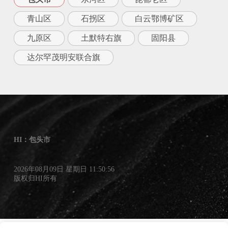
青山区
石拐区
白云鄂博矿区
九原区
土默特右旗
固阳县
达尔罕茂明安联合旗
HI：包头市
2026年08月09日 星期日 11:50:56
版权归HI所有