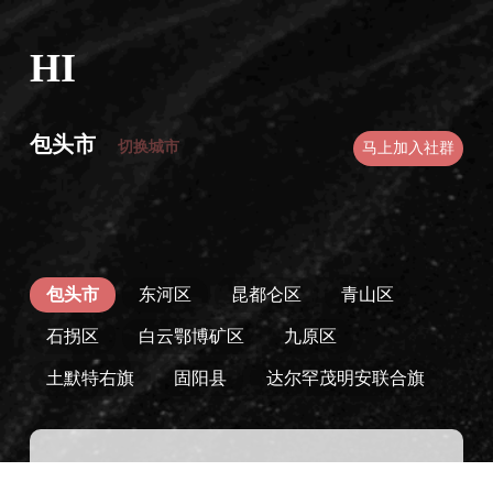
HI
包头市
切换城市
马上加入社群
包头市
东河区
昆都仑区
青山区
石拐区
白云鄂博矿区
九原区
土默特右旗
固阳县
达尔罕茂明安联合旗