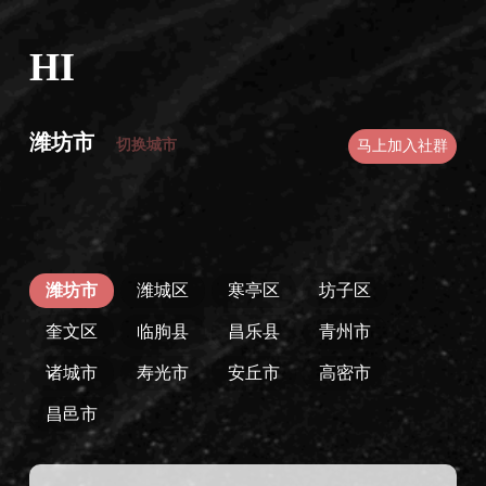
HI
潍坊市
切换城市
马上加入社群
潍坊市
潍城区
寒亭区
坊子区
奎文区
临朐县
昌乐县
青州市
诸城市
寿光市
安丘市
高密市
昌邑市