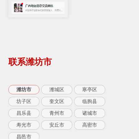
联系潍坊市
潍坊市
潍城区
寒亭区
坊子区
奎文区
临朐县
昌乐县
青州市
诸城市
寿光市
安丘市
高密市
昌邑市