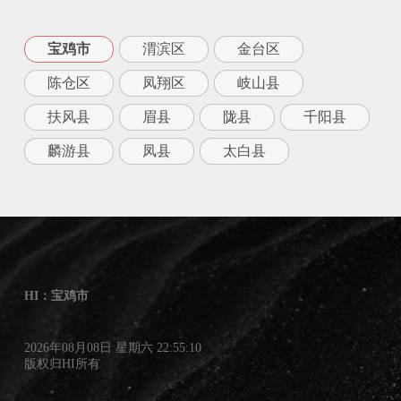
宝鸡市
渭滨区
金台区
陈仓区
凤翔区
岐山县
扶风县
眉县
陇县
千阳县
麟游县
凤县
太白县
HI：宝鸡市
2026年08月08日 星期六 22:55:10
版权归HI所有