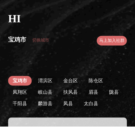
HI
宝鸡市
切换城市
马上加入社群
宝鸡市
渭滨区
金台区
陈仓区
凤翔区
岐山县
扶风县
眉县
陇县
千阳县
麟游县
凤县
太白县